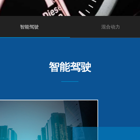
智能驾驶
混合动力
智能驾驶